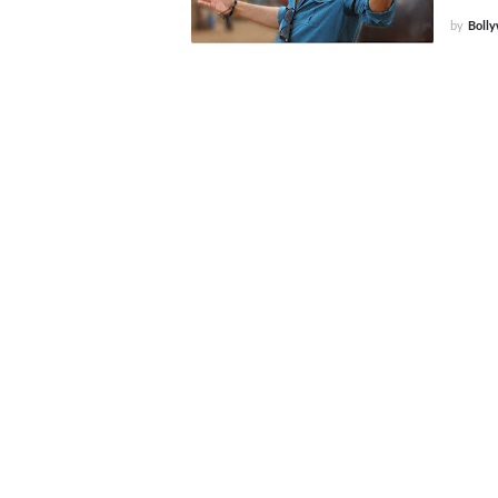
by
Boll