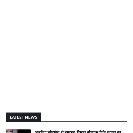
LATEST NEWS
अलविदा 'लोटपोट' के जादूगर: दिग्गज संपादक पी.के. बजाज का