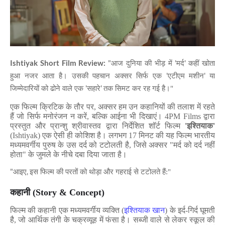
Ishtiyak Short Film Review:
"
'
'
आज दुनिया की भीड़ में
मर्द
कहीं खोता
'
'
हुआ नजर आता है। उसकी पहचान अक्सर सिर्फ एक
एटीएम मशीन
या
'
'
जिम्मेदारियों को ढोने वाले एक
सहारे
तक सिमट कर रह गई है।"
एक फिल्म क्रिटिक के तौर पर
,
अक्सर हम उन कहानियों की तलाश में रहते
हैं जो सिर्फ मनोरंजन न करें
,
बल्कि आईना भी दिखाएं।
4PM Films
द्वारा
प्रस्तुत और प्रान्शु श्रीवास्तव द्वारा निर्देशित शॉर्ट फिल्म
'
इश्तियाक
'
(Ishtiyak)
एक ऐसी ही कोशिश है। लगभग
17
मिनट की यह फिल्म भारतीय
मध्यमवर्गीय पुरुष के उस दर्द को टटोलती है
,
जिसे अक्सर "मर्द को दर्द नहीं
होता" के जुमले के नीचे दबा दिया जाता है।
"
,
आइए
इस फिल्म की परतों को थोड़ा और गहराई से टटोलते हैं:"
कहानी (
Story & Concept)
फिल्म की कहानी एक मध्यमवर्गीय व्यक्ति (
इश्तियाक खान
) के इर्द-गिर्द घूमती
है
,
जो आर्थिक तंगी के चक्रव्यूह में फंसा है। सब्जी वाले से लेकर स्कूल की