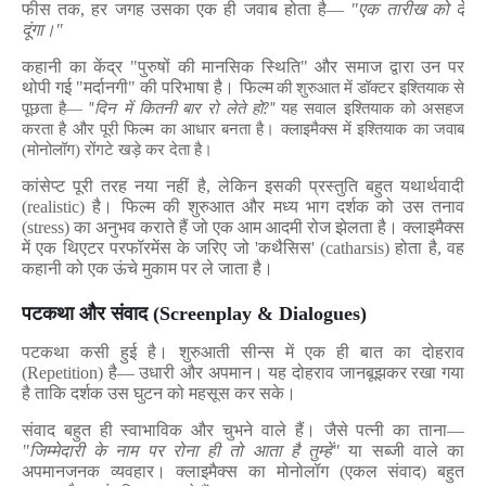
फीस तक
,
हर जगह उसका एक ही जवाब होता है—
"
एक तारीख को दे
दूंगा।"
कहानी का केंद्र "पुरुषों की मानसिक स्थिति" और समाज द्वारा उन पर
थोपी गई "मर्दानगी" की परिभाषा है।
फिल्म
की शुरुआत में
डॉक्टर
इश्तियाक से
"
?"
पूछता है—
दिन में कितनी बार रो लेते हो
यह सवाल इश्तियाक को असहज
करता है और पूरी फिल्म का आधार बनता है।
क्लाइमैक्स में इश्तियाक का जवाब
(मोनोलॉग) रोंगटे खड़े कर देता है।
कांसेप्ट पूरी तरह नया नहीं है
,
लेकिन इसकी प्रस्तुति बहुत यथार्थवादी
(
realistic)
है। फिल्म की शुरुआत और मध्य भाग दर्शक को उस तनाव
(
stress)
का अनुभव कराते हैं जो एक आम आदमी रोज झेलता है। क्लाइमैक्स
में एक थिएटर परफॉरमेंस के जरिए जो
'
कथैसिस
' (catharsis)
होता है
,
वह
कहानी को एक ऊंचे मुकाम पर ले जाता है।
पटकथा और संवाद (
Screenplay & Dialogues)
पटकथा कसी हुई है। शुरुआती सीन्स में एक ही बात का दोहराव
(
Repetition)
है— उधारी और अपमान। यह दोहराव जानबूझकर रखा गया
है ताकि दर्शक उस घुटन को महसूस कर सके।
संवाद बहुत ही स्वाभाविक और चुभने वाले हैं। जैसे पत्नी का ताना—
"
जिम्मेदारी के नाम पर रोना ही तो आता है तुम्हें"
या सब्जी वाले का
अपमानजनक व्यवहार। क्लाइमैक्स का मोनोलॉग (एकल संवाद) बहुत