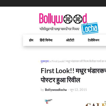
होम
हिंदी सिनेमा
ओटीटी
टेलीविजन
मुख्यपृष्ठ
First Look!! मधुर भंडारकर की फिल्म कैलेंडर गर्ल्स का 
First Look!! मधुर भंडारकर क
पोस्टर हुआ रिवील
by
Bollywoodlocha
-
जून 12, 2015